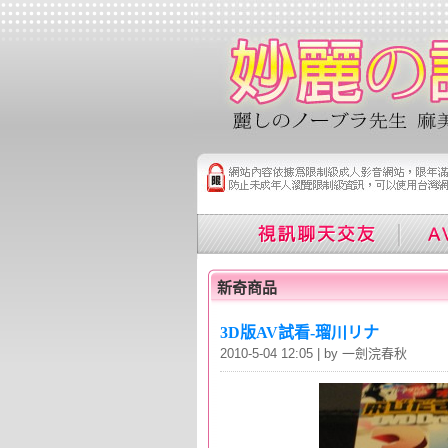
新奇商品
3D版AV試看-瑠川リナ
2010-5-04 12:05 | by 一劍浣春秋