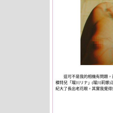
這可不是我的相機有問題，而
模特兒「瑠川リナ」(瑠川莉娜
紀大了長出老花眼，其實我覺得