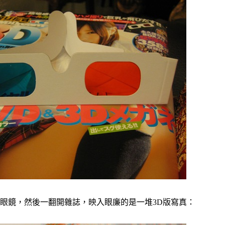
鏡，然後一翻開雜誌，映入眼廉的是一堆3D版寫真：